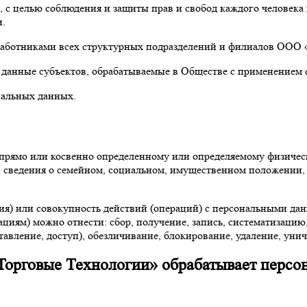
 с целью соблюдения и защиты прав и свобод каждого человека и
и.
 работниками всех структурных подразделений и филиалов ООО 
 данные субъектов, обрабатываемые в Обществе с применением с
нальных данных.
прямо или косвенно определенному или определяемому физическо
с, сведения о семейном, социальном, имущественном положении, 
ция) или совокупность действий (операций) с персональными да
ациям) можно отнести: сбор, получение, запись, систематизацию
ставление, доступ), обезличивание, блокирование, удаление, ун
Торговые Технологии» обрабатывает персо