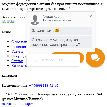
открыть фермерский магазин без правильных поставщиков и
команды, - зря потратите время и деньги!
Александр
Заказать проект/расчет
Обратный звонок
Руководитель проекта
Здравствуйте
меню
Открываете бизнес, и нужен
О компании
проект магазина\ресторана?
Решения
Услуги
Оборудование
Напишите нам
Введите сообщение
Статьи
Контакты
контакты
Позвоните нам:
+7 (499) 113-42-56
125430 Москва, пос. Новобратцевский, ул. Центральная, 24А
(район Митино/Тушино)
доставка
на карте