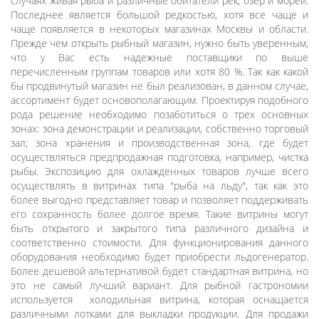
случаях живая рыба и различные обитатели рек, озер и морей.
Последнее является большой редкостью, хотя все чаще и
чаще появляется в некоторых магазинах Москвы и области.
Прежде чем открыть рыбный магазин, нужно быть уверенным,
что у Вас есть надежные поставщики по выше
перечисленным группам товаров или хотя 80 %. Так как какой
бы продвинутый магазин не был реализован, в данном случае,
ассортимент будет основополагающим. Проектируя подобного
рода решение необходимо позаботиться о трех основных
зонах: зона демонстрации и реализации, собственно торговый
зал; зона хранения и производственная зона, где будет
осуществляться предпродажная подготовка, например, чистка
рыбы. Экспозицию для охлажденных товаров лучше всего
осуществлять в витринах типа "рыба на льду", так как это
более выгодно представляет товар и позволяет поддерживать
его сохранность более долгое время. Такие витрины могут
быть открытого и закрытого типа различного дизайна и
соответственно стоимости. Для функционирования данного
оборудования необходимо будет приобрести льдогенератор.
Более дешевой альтернативой будет стандартная витрина, но
это не самый лучший вариант. Для рыбной гастрономии
используется холодильная витрина, которая оснащается
различными лотками для выкладки продукции. Для продажи