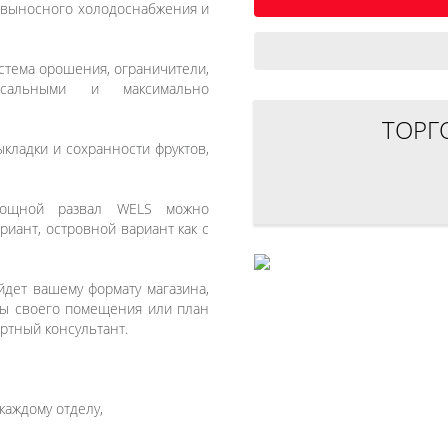
е выносного холодоснабжения и
истема орошения, ограничители,
рсальными и максимально
ТОРГ
ладки и сохранности фруктов,
овощной развал WELS можно
иант, островной вариант как с
йдет вашему формату магазина,
ры своего помещения или план
ртный консультант.
каждому отделу,