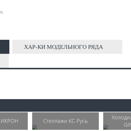
я,
ХАР-КИ МОДЕЛЬНОГО РЯДА
Холоди
МИКРОН
Стеллажи КС-Русь
GI