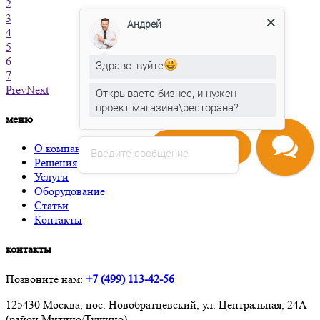
2
3
Андрей
4
5
6
Здравствуйте
7
Prev
Next
Открываете бизнес, и нужен
проект магазина\ресторана?
меню
Напишите нам
О компании
Введите сообщение
Решения
Услуги
Оборудование
Статьи
Контакты
контакты
Позвоните нам:
+7 (499) 113-42-56
125430 Москва, пос. Новобратцевский, ул. Центральная, 24А
(район Митино/Тушино)