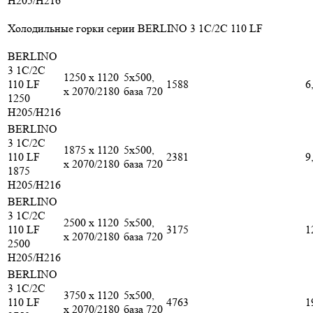
H205/H216
Холодильные горки серии BERLINO 3 1С/2C 110 LF
BERLINO
3 1C/2C
1250 x 1120
5x500,
110 LF
1588
6
x 2070/2180
база 720
1250
H205/H216
BERLINO
3 1C/2C
1875 x 1120
5x500,
110 LF
2381
9
x 2070/2180
база 720
1875
H205/H216
BERLINO
3 1C/2C
2500 x 1120
5x500,
110 LF
3175
1
x 2070/2180
база 720
2500
H205/H216
BERLINO
3 1C/2C
3750 x 1120
5x500,
110 LF
4763
1
x 2070/2180
база 720