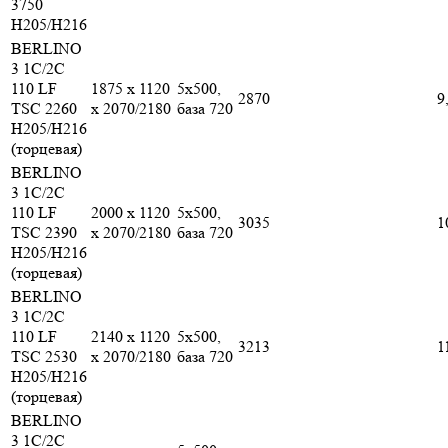
3750
H205/H216
BERLINO
3 1C/2C
110 LF
1875 x 1120
5x500,
2870
9
TSC 2260
x 2070/2180
база 720
H205/H216
(торцевая)
BERLINO
3 1C/2C
110 LF
2000 x 1120
5x500,
3035
1
TSC 2390
x 2070/2180
база 720
H205/H216
(торцевая)
BERLINO
3 1C/2C
110 LF
2140 x 1120
5x500,
3213
1
TSC 2530
x 2070/2180
база 720
H205/H216
(торцевая)
BERLINO
3 1C/2C