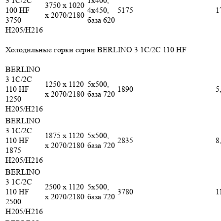
3 1C/2C
1x400,
3750 x 1020
100 HF
4x450,
5175
1
x 2070/2180
3750
база 620
H205/H216
Холодильные горки серии BERLINO 3 1С/2С 110 HF
BERLINO
3 1C/2C
1250 x 1120
5х500,
110 HF
1890
5
x 2070/2180
база 720
1250
H205/H216
BERLINO
3 1C/2C
1875 x 1120
5х500,
110 HF
2835
8
x 2070/2180
база 720
1875
H205/H216
BERLINO
3 1C/2C
2500 x 1120
5х500,
110 HF
3780
1
x 2070/2180
база 720
2500
H205/H216