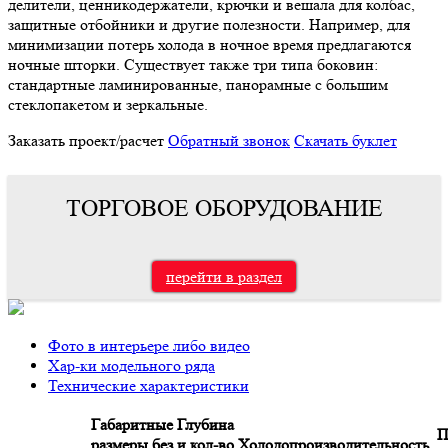
делители, ценникодержатели, крючки и вешала для колбас,
защитные отбойники и другие полезности. Например, для
минимизации потерь холода в ночное время предлагаются
ночные шторки. Существует также три типа боковин:
стандартные ламинированные, панорамные с большим
стеклопакетом и зеркальные.
Заказать проект/расчет
Обратный звонок
Скачать буклет
ТОРГОВОЕ ОБОРУДОВАНИЕ
перейти в раздел
Фото в интерьере либо видео
Хар-ки модельного ряда
Технические характеристики
Габаритные
Глубина
П
размеры без
и кол-во
Холодопроизводительность,