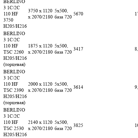
BERLINO
3 1C/2C
3750 x 1120
5х500,
110 HF
5670
1
x 2070/2180
база 720
3750
H205/H216
BERLINO
3 1C/2C
110 HF
1875 x 1120
5х500,
3417
8
TSC 2260
x 2070/2180
база 720
H205/H216
(торцевая)
BERLINO
3 1C/2C
110 HF
2000 x 1120
5х500,
3614
9
TSC 2390
x 2070/2180
база 720
H205/H216
(торцевая)
BERLINO
3 1C/2C
110 HF
2140 x 1120
5х500,
3825
1
TSC 2530
x 2070/2180
база 720
H205/H216