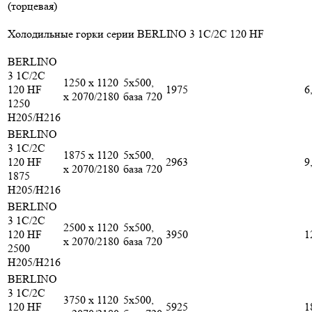
(торцевая)
Холодильные горки серии BERLINO 3 1С/2С 120 HF
BERLINO
3 1C/2C
1250 x 1120
5х500,
120 HF
1975
6
x 2070/2180
база 720
1250
H205/H216
BERLINO
3 1C/2C
1875 x 1120
5х500,
120 HF
2963
9
x 2070/2180
база 720
1875
H205/H216
BERLINO
3 1C/2C
2500 x 1120
5х500,
120 HF
3950
1
x 2070/2180
база 720
2500
H205/H216
BERLINO
3 1C/2C
3750 x 1120
5х500,
120 HF
5925
1