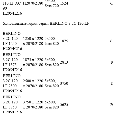
5x500,
110 LF AC
H2070/2180
1524
6
база 720
90°
H205/H216
Холодильные горки серии BERLINO 3 2С 120 LF
BERLINO
3 2C 120
1250 x 1220
5x500,
1875
6
LF 1250
x 2070/2180
база 820
H205/H216
BERLINO
3 2C 120
1875 x 1220
5x500,
2813
1
LF 1875
x 2070/2180
база 820
H205/H216
BERLINO
3 2C 120
2500 x 1220
5x500,
3750
1
LF 2500
x 2070/2180
база 820
H205/H216
BERLINO
3 2C 120
3750 x 1220
5x500,
5625
2
LF 3750
x 2070/2180
база 820
H205/H216