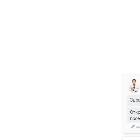
Здра
Откр
прое
А