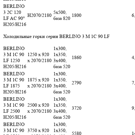
BERLINO
3 2C 120
5x500,
H2070/2180
1800
6
LF AC 90°
база 820
H205/H216
Холодильные горки серии BERLINO 3 M 1С 90 LF
BERLINO
1х300,
3 M 1C 90
1250 x 920
1х350,
1860
4
LF 1250
x 2070/2180
3х400,
H205/H216
база 520
BERLINO
1х300,
3 M 1C 90
1875 x 920
1х350,
2790
7
LF 1875
x 2070/2180
3х400,
H205/H216
база 520
BERLINO
1х300,
3 M 1C 90
2500 x 920
1х350,
3720
9
LF 2500
x 2070/2180
3х400,
H205/H216
база 520
BERLINO
1х300,
3 M 1C 90
3750 x 920
1х350,
5580
1