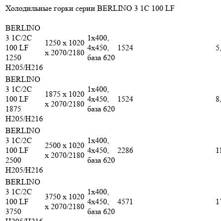
Холодильные горки серии BERLINO 3 1С 100 LF
BERLINO
3 1C/2C
1х400,
1250 x 1020
100 LF
4х450,
1524
5
x 2070/2180
1250
база 620
H205/H216
BERLINO
3 1C/2C
1х400,
1875 x 1020
100 LF
4х450,
1524
8
x 2070/2180
1875
база 620
H205/H216
BERLINO
3 1C/2C
1х400,
2500 x 1020
100 LF
4х450,
2286
1
x 2070/2180
2500
база 620
H205/H216
BERLINO
3 1C/2C
1х400,
3750 x 1020
100 LF
4х450,
4571
1
x 2070/2180
3750
база 620