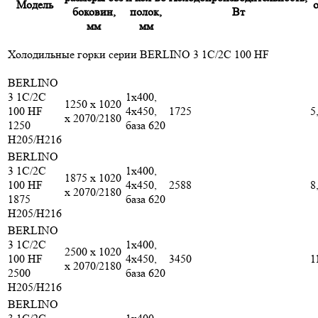
Модель
о
боковин,
полок,
Вт
мм
мм
Холодильные горки серии BERLINO 3 1С/2С 100 HF
BERLINO
3 1C/2C
1x400,
1250 x 1020
100 HF
4x450,
1725
5
x 2070/2180
1250
база 620
H205/H216
BERLINO
3 1C/2C
1x400,
1875 x 1020
100 HF
4x450,
2588
8
x 2070/2180
1875
база 620
H205/H216
BERLINO
3 1C/2C
1x400,
2500 x 1020
100 HF
4x450,
3450
1
x 2070/2180
2500
база 620
H205/H216
BERLINO