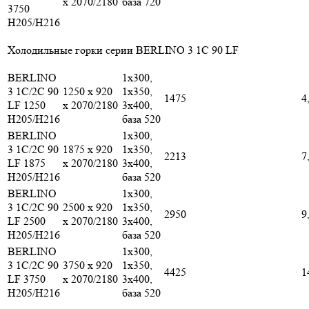
x 2070/2180
база 720
3750
H205/H216
Холодильные горки серии BERLINO 3 1С 90 LF
BERLINO
1х300,
3 1C/2C 90
1250 x 920
1х350,
1475
4
LF 1250
x 2070/2180
3х400,
H205/H216
база 520
BERLINO
1х300,
3 1C/2C 90
1875 x 920
1х350,
2213
7
LF 1875
x 2070/2180
3х400,
H205/H216
база 520
BERLINO
1х300,
3 1C/2C 90
2500 x 920
1х350,
2950
9
LF 2500
x 2070/2180
3х400,
H205/H216
база 520
BERLINO
1х300,
3 1C/2C 90
3750 x 920
1х350,
4425
1
LF 3750
x 2070/2180
3х400,
H205/H216
база 520