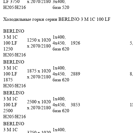
LF 3750
x 2070/2180
3х400,
H205/H216
база 520
Холодильные горки серии BERLINO 3 M 1С 100 LF
BERLINO
3 M 1C
1х400,
1250 x 1020
100 LF
4х450,
1926
5
x 2070/2180
1250
база 620
H205/H216
BERLINO
3 M 1C
1х400,
1875 x 1020
100 LF
4х450,
2889
8
x 2070/2180
1875
база 620
H205/H216
BERLINO
3 M 1C
1х400,
2500 x 1020
100 LF
4х450,
3853
1
x 2070/2180
2500
база 620
H205/H216
BERLINO
3 M 1C
1х400,
3750 x 1020